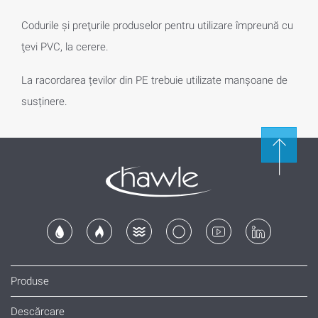
Codurile şi preţurile produselor pentru utilizare împreună cu
ţevi PVC, la cerere.
La racordarea țevilor din PE trebuie utilizate manșoane de
susținere.
Produse
Descărcare