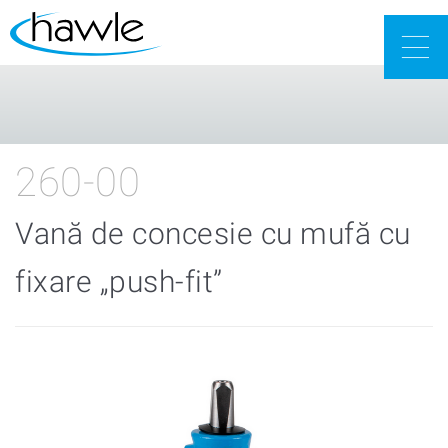
Togg
navig
260-00
Vană de concesie cu mufă cu
fixare „push-fit”