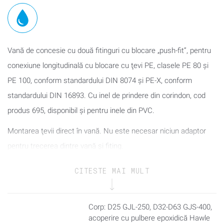
Vană de concesie cu două fitinguri cu blocare „push-fit”, pentru
conexiune longitudinală cu blocare cu ţevi PE, clasele PE 80 şi
PE 100, conform standardului DIN 8074 şi PE-X, conform
standardului DIN 16893. Cu inel de prindere din corindon, cod
produs 695, disponibil şi pentru inele din PVC.
Montarea ţevii direct în vană. Nu este necesar niciun adaptor
pentru trecerea dintre vană şi fiting.
La conectarea ţevilor din PE trebuie să utilizaţi un suport liniar
CITESTE MAI MULT
din oţel inox (cod produs 590).
Tijă pătrată: 12,3 mm
Corp: D25 GJL-250, D32-D63 GJS-400,
acoperire cu pulbere epoxidică Hawle
Pentru construcția de conducte subterane și în sistemele de