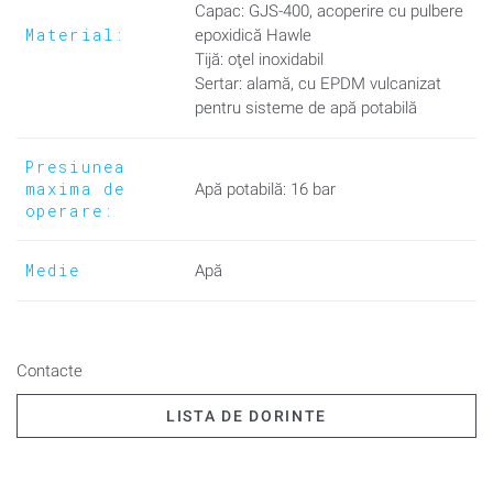
Capac: GJS-400, acoperire cu pulbere
distribuție în alimentarea cu apă potabilă. Nicio aplicație în
Material:
epoxidică Hawle
Tijă: oţel inoxidabil
instalare.
Sertar: alamă, cu EPDM vulcanizat
pentru sisteme de apă potabilă
Presiunea
maxima de
Apă potabilă: 16 bar
operare:
Medie
Apă
Contacte
LISTA DE DORINTE