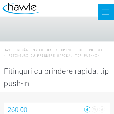
Togg
navig
HAWLE RUMÄNIEN
PRODUSE
ROBINETI DE CONCESIE
FITINGURI CU PRINDERE RAPIDA, TIP PUSH-IN
Fitinguri cu prindere rapida, tip
push-in
260-00