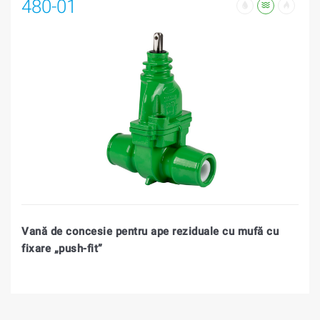
480-01
Vană de concesie pentru ape reziduale cu mufă cu
fixare „push-fit”