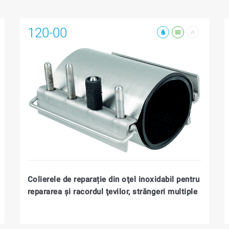
120-00
Colierele de reparație din oţel inoxidabil pentru
repararea şi racordul ţevilor, străngeri multiple