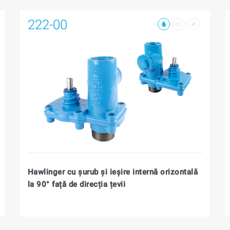
222-00
Hawlinger cu șurub și ieșire internă orizontală
la 90° față de direcția țevii