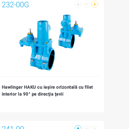
232-00G
Hawlinger HAKU cu ieşire orizontală cu filet
interior la 90° pe direcţia ţevii
241-00