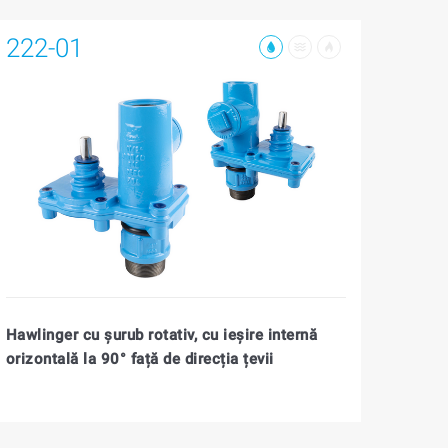
222-01
Hawlinger cu șurub rotativ, cu ieșire internă
orizontală la 90° față de direcția țevii