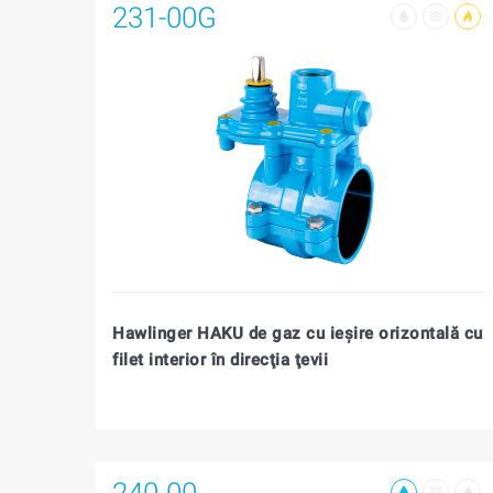
231-00G
Hawlinger HAKU de gaz cu ieşire orizontală cu
filet interior în direcţia ţevii
240-00