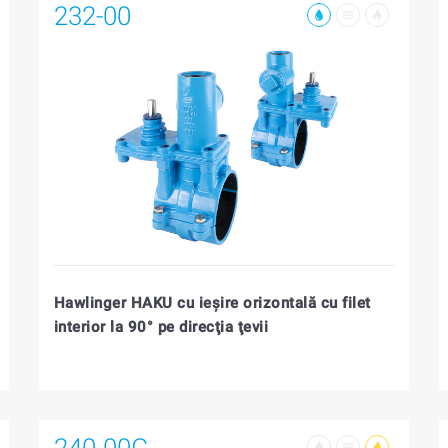
232-00
Hawlinger HAKU cu ieşire orizontală cu filet
interior la 90° pe direcţia ţevii
240-00G