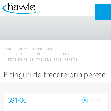
Togg
navig
HAWLE RUMÄNIEN
PRODUSE
FITINGURI DE TRECERE PRIN PERETE
FITINGURI DE TRECERE PRIN PERETE
Fitinguri de trecere prin perete
681-00