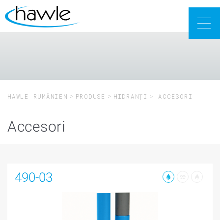
Togg
navig
HAWLE RUMÄNIEN
PRODUSE
HIDRANȚI
ACCESORI
Accesori
490-03