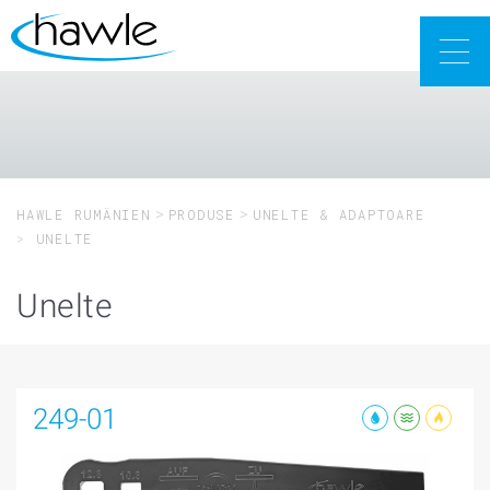
Togg
navig
HAWLE RUMÄNIEN
PRODUSE
UNELTE & ADAPTOARE
UNELTE
Unelte
249-01