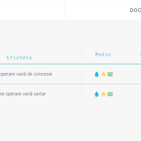
DOC
Medie
Etichetă
operare vană de concesie
ie operare vană sertar