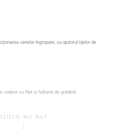
ţionarea vanelor îngropate, cu ajutorul tijelor de
 coliere cu filet şi hidranţi de grădină.
sertar:
CITESTE MAI MULT
 fluture şi hidranţi subterani.