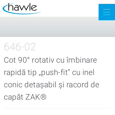
Togg
navig
646-02
Cot 90° rotativ cu îmbinare
rapidă tip „push-fit” cu inel
conic detaşabil şi racord de
capăt ZAK®