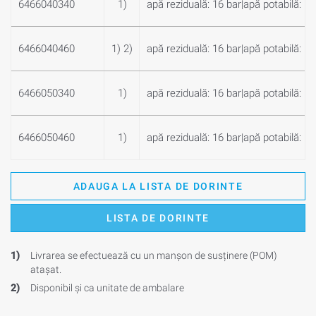
6466040340
1)
apă reziduală: 16 bar|apă potabilă: 16
6466040460
1) 2)
apă reziduală: 16 bar|apă potabilă: 16
6466050340
1)
apă reziduală: 16 bar|apă potabilă: 16
6466050460
1)
apă reziduală: 16 bar|apă potabilă: 16
ADAUGA LA LISTA DE DORINTE
LISTA DE DORINTE
1)
Livrarea se efectuează cu un manșon de susținere (POM)
atașat.
2)
Disponibil și ca unitate de ambalare