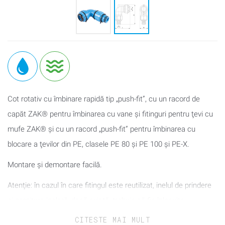
Cot rotativ cu îmbinare rapidă tip „push-fit”, cu un racord de
capăt ZAK® pentru îmbinarea cu vane şi fitinguri pentru ţevi cu
mufe ZAK® şi cu un racord „push-fit” pentru îmbinarea cu
blocare a ţevilor din PE, clasele PE 80 şi PE 100 şi PE-X.
Montare şi demontare facilă.
Atenţie: în cazul în care fitingul este reutilizat, inelul de prindere
şi garnitura inelară, dacă există, trebuie să fie înlocuite.
CITESTE MAI MULT
La conectarea ţevilor din PE trebuie să utilizaţi un suport liniar