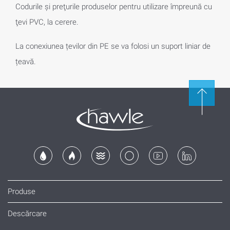
Codurile şi preţurile produselor pentru utilizare împreună cu
ţevi PVC, la cerere.
La conexiunea țevilor din PE se va folosi un suport liniar de
țeavă.
Produse
Descărcare