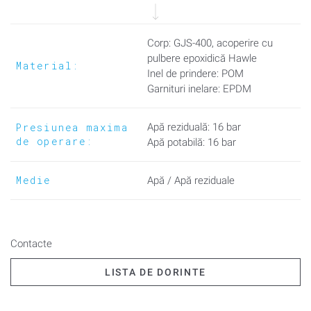
din oţel inox (cod produs 590).
Corp: GJS-400, acoperire cu
Pentru construcția de conducte subterane și în sistemele de
pulbere epoxidică Hawle
distribuție atât pentru alimentarea cu apă potabilă, cât și pentru
Material:
Inel de prindere: POM
evacuarea apelor uzate. Nici o aplicație în instalare.
Garnituri inelare: EPDM
Presiunea maxima
Apă reziduală: 16 bar
de operare:
Apă potabilă: 16 bar
Medie
Apă / Apă reziduale
Contacte
LISTA DE DORINTE