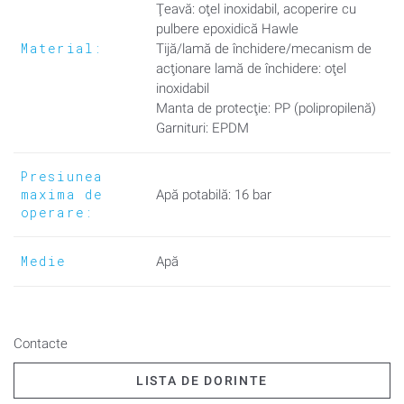
Deschidere/închidere: 15 rotaţii complete
Ţeavă: oţel inoxidabil, acoperire cu
pulbere epoxidică Hawle
Sistem de golire
Material:
Tijă/lamă de închidere/mecanism de
Marcaj CE
acţionare lamă de închidere: oţel
inoxidabil
Pentru hidranţi cu ieşire cu racord de capăt BAIO®, trebuie să
Manta de protecţie: PP (polipropilenă)
fie utilizat capacul împotriva impurităţilor şi inelul de fixare (vezi
Garnituri: EPDM
produsele suplimentare).
Presiunea
maxima de
Apă potabilă: 16 bar
operare:
Medie
Apă
Contacte
LISTA DE DORINTE