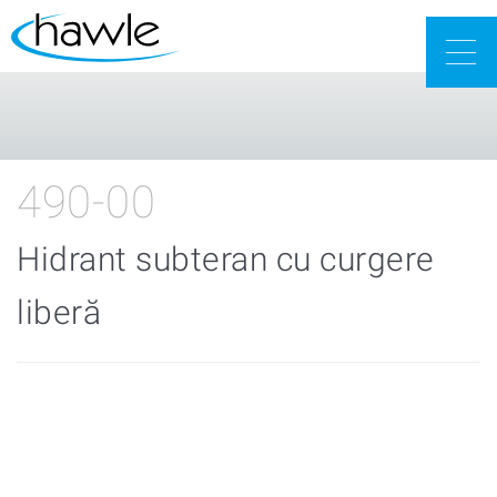
Togg
navig
490-00
Hidrant subteran cu curgere
liberă