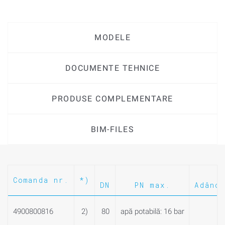
MODELE
DOCUMENTE TEHNICE
PRODUSE COMPLEMENTARE
BIM-FILES
Comanda nr.
*)
DN
PN max.
Adânc
4900800816
2)
80
apă potabilă: 16 bar