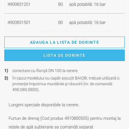
4900831251
80
apă potabilă: 16 bar
4900831501
80
apă potabilă: 16 bar
ADAUGA LA LISTA DE DORINTE
LISTA DE DORINTE
1)
conectare cu flanșă DN 100 la cerere.
2)
În cazul modelului cu capăt ascuțit BAIO®, trebuie utilizată o
protecție împotriva murdăriei și răsucirii (nr. de comandă:
490.080.0800).
Lungimi speciale disponibile la cerere.
Furtun de drenaj (Cod produs 4910800505) pentru montaj la
rețele de apă subterane se comandă separat