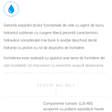
Datorită separării ţevilor funcţionale de cele cu agent de lucru,
hidrantul subteran cu curgere liberă prezintă caracteristici
hidraulice considerabil mai bune în poziţie deschisă decât
hidranţii cu piston cu rol de dispozitiv de închidere.
Închiderea este realizată cu ajutorul unei lame de închidere din
oţel inoxidabil. Un mecanism cu excentric asigură deplasarea
lamei de închidere în direcţie orizontală într-o carcasă cu uzură
redusă, până la opritoarele metalice.
CITESTE MAI MULT
Q = 153 m³/h la presiunea diferenţială de 1 bar
Secţiune transversală minimă: 70 mm
Componente turnate: GJS-400,
Ieşire: BAIO®, flanşă sau PE
acoperire cu pulbere epoxidică Hawle